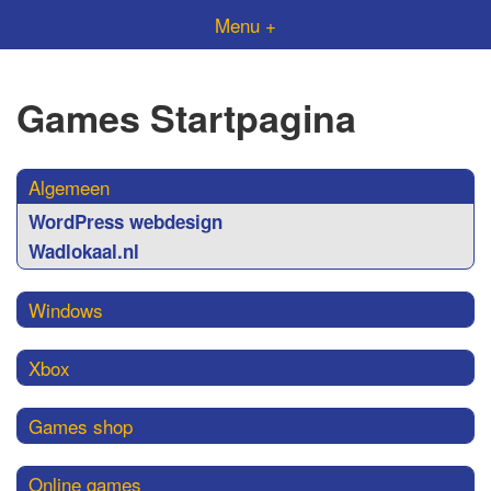
Menu +
Games Startpagina
Algemeen
WordPress webdesign
Wadlokaal.nl
Windows
Xbox
Games shop
Online games